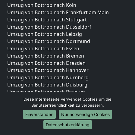
Umzug von Bottrop nach Köln
Umzug von Bottrop nach Frankfurt am Main
Umzug von Bottrop nach Stuttgart
Umzug von Bottrop nach Düsseldorf
Umzug von Bottrop nach Leipzig
Umzug von Bottrop nach Dortmund
Umzug von Bottrop nach Essen
Umzug von Bottrop nach Bremen
Umzug von Bottrop nach Dresden
Umzug von Bottrop nach Hannover
Umzug von Bottrop nach Nürnberg
Umzug von Bottrop nach Duisburg
Umzug von Bottrop nach Bochum
Umzug von Bottrop nach Wuppertal
Diese Internetseite verwendet Cookies um die
Benutzerfreundlichkeit zu verbessern.
Umzug von Bottrop nach Bielefeld
Umzug von Bottrop nach Bonn
Einverstanden
Nur notwendige Cookies
Umzug von Bottrop nach Münster
Datenschutzerklärung
Internationale-Umzüge