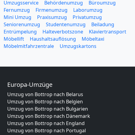
Umzugsservice
Behördenumzug
Büroumzug
Fernumzug
Firmenumzug
Laborumzug
Mini Umzug
Praxisumzug
Privatumzug
Seniorenumzug
Studentenumzug
Beiladung
Entrümpelung
Halteverbotszone
Klaviertransport
Möbellift
Haushaltsauflösung
Möbeltaxi
Möbelmitfahrzentrale
Umzugskartons
Europa-Umzüge
Umzug von Bottrop nach Belarus
Umzug von Bottrop nach Belgien
Umzug von Bottrop nach Bulgarien
Umzug von Bottrop nach Dänemark
Umzug von Bottrop nach England
Umzug von Bottrop nach Portugal