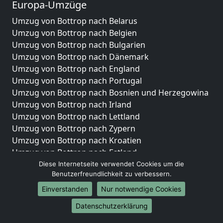
Europa-Umzüge
Umzug von Bottrop nach Belarus
Umzug von Bottrop nach Belgien
Umzug von Bottrop nach Bulgarien
Umzug von Bottrop nach Dänemark
Umzug von Bottrop nach England
Umzug von Bottrop nach Portugal
Umzug von Bottrop nach Bosnien und Herzegowina
Umzug von Bottrop nach Irland
Umzug von Bottrop nach Lettland
Umzug von Bottrop nach Zypern
Umzug von Bottrop nach Kroatien
Umzug von Bottrop nach Estland
Umzug von Bottrop nach Finnland
Diese Internetseite verwendet Cookies um die
Benutzerfreundlichkeit zu verbessern.
Umzug von Bottrop nach Frankreich
Umzug von Bottrop nach Griechenland
Einverstanden
Nur notwendige Cookies
Umzug von Bottrop nach Italien
Datenschutzerklärung
Umzug von Bottrop nach Liechtenstein