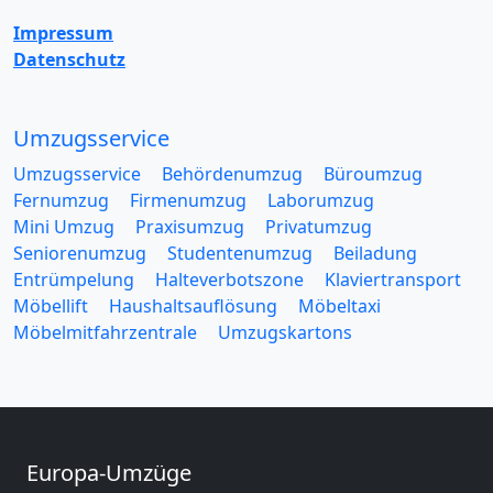
Impressum
Datenschutz
Umzugsservice
Umzugsservice
Behördenumzug
Büroumzug
Fernumzug
Firmenumzug
Laborumzug
Mini Umzug
Praxisumzug
Privatumzug
Seniorenumzug
Studentenumzug
Beiladung
Entrümpelung
Halteverbotszone
Klaviertransport
Möbellift
Haushaltsauflösung
Möbeltaxi
Möbelmitfahrzentrale
Umzugskartons
Europa-Umzüge