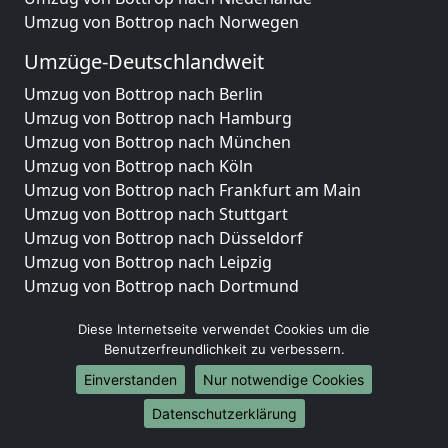
Umzug von Bottrop nach Norwegen
Umzüge-Deutschlandweit
Umzug von Bottrop nach Berlin
Umzug von Bottrop nach Hamburg
Umzug von Bottrop nach München
Umzug von Bottrop nach Köln
Umzug von Bottrop nach Frankfurt am Main
Umzug von Bottrop nach Stuttgart
Umzug von Bottrop nach Düsseldorf
Umzug von Bottrop nach Leipzig
Umzug von Bottrop nach Dortmund
Umzug von Bottrop nach Essen
Diese Internetseite verwendet Cookies um die
Umzug von Bottrop nach Bremen
Benutzerfreundlichkeit zu verbessern.
Umzug von Bottrop nach Dresden
Umzug von Bottrop nach Hannover
Einverstanden
Nur notwendige Cookies
Umzug von Bottrop nach Nürnberg
Datenschutzerklärung
Umzug von Bottrop nach Duisburg