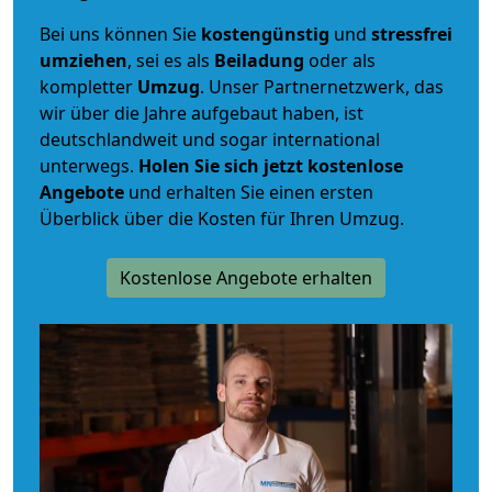
Bei uns können Sie
kostengünstig
und
stressfrei
umziehen
, sei es als
Beiladung
oder als
kompletter
Umzug
. Unser Partnernetzwerk, das
wir über die Jahre aufgebaut haben, ist
deutschlandweit und sogar international
unterwegs.
Holen Sie sich jetzt kostenlose
Angebote
und erhalten Sie einen ersten
Überblick über die Kosten für Ihren Umzug.
Kostenlose Angebote erhalten