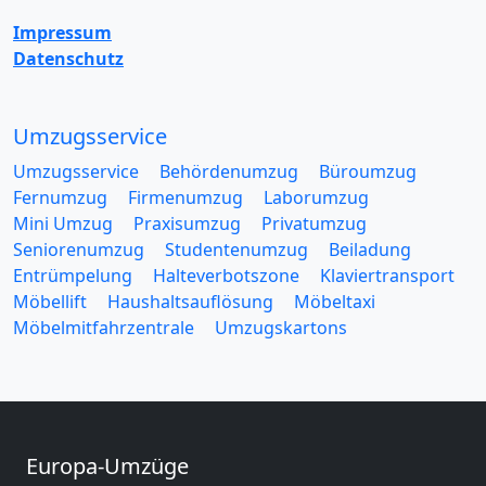
Impressum
Datenschutz
Umzugsservice
Umzugsservice
Behördenumzug
Büroumzug
Fernumzug
Firmenumzug
Laborumzug
Mini Umzug
Praxisumzug
Privatumzug
Seniorenumzug
Studentenumzug
Beiladung
Entrümpelung
Halteverbotszone
Klaviertransport
Möbellift
Haushaltsauflösung
Möbeltaxi
Möbelmitfahrzentrale
Umzugskartons
Europa-Umzüge