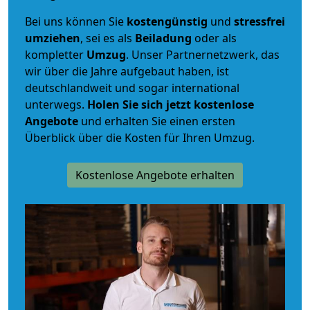
Bei uns können Sie
kostengünstig
und
stressfrei
umziehen
, sei es als
Beiladung
oder als
kompletter
Umzug
. Unser Partnernetzwerk, das
wir über die Jahre aufgebaut haben, ist
deutschlandweit und sogar international
unterwegs.
Holen Sie sich jetzt kostenlose
Angebote
und erhalten Sie einen ersten
Überblick über die Kosten für Ihren Umzug.
Kostenlose Angebote erhalten