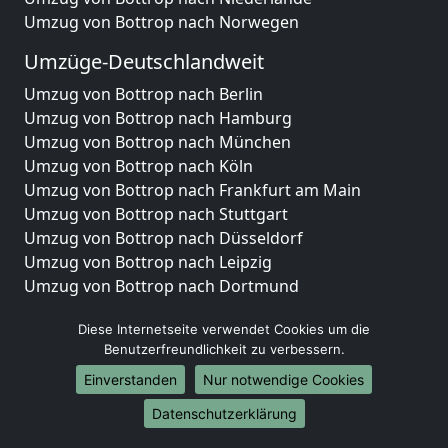
Umzug von Bottrop nach Norwegen
Umzüge-Deutschlandweit
Umzug von Bottrop nach Berlin
Umzug von Bottrop nach Hamburg
Umzug von Bottrop nach München
Umzug von Bottrop nach Köln
Umzug von Bottrop nach Frankfurt am Main
Umzug von Bottrop nach Stuttgart
Umzug von Bottrop nach Düsseldorf
Umzug von Bottrop nach Leipzig
Umzug von Bottrop nach Dortmund
Umzug von Bottrop nach Essen
Diese Internetseite verwendet Cookies um die
Umzug von Bottrop nach Bremen
Benutzerfreundlichkeit zu verbessern.
Umzug von Bottrop nach Dresden
Umzug von Bottrop nach Hannover
Einverstanden
Nur notwendige Cookies
Umzug von Bottrop nach Nürnberg
Datenschutzerklärung
Umzug von Bottrop nach Duisburg