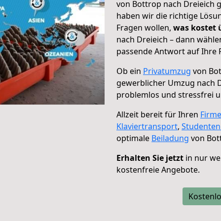
von Bottrop nach Dreieich g
haben wir die richtige Lösu
Fragen wollen,
was kostet
nach Dreieich – dann wählen
passende Antwort auf Ihre 
Ob ein
Privatumzug
von Bot
gewerblicher Umzug nach D
problemlos und stressfrei 
Allzeit bereit für Ihren
Firm
Klaviertransport
,
Studente
optimale
Beiladung
von Bott
Erhalten Sie jetzt
in nur we
kostenfreie Angebote.
Kostenlo