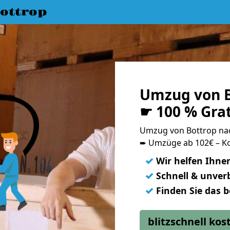
ottrop
Umzug von B
☛ 100 % Gra
Umzug von Bottrop na
➨ Umzüge ab 102€ – Ko
✓
Wir helfen Ihne
✓
Schnell & unverb
✓
Finden Sie das 
blitzschnell ko