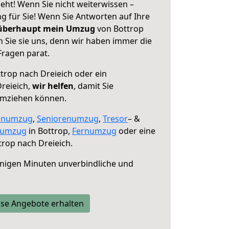
eht! Wenn Sie nicht weiterwissen –
ng für Sie! Wenn Sie Antworten auf Ihre
 überhaupt mein Umzug
von Bottrop
 Sie sie uns, denn wir haben immer die
Fragen parat.
trop nach Dreieich oder ein
reieich,
wir helfen
, damit Sie
umziehen können.
enumzug
,
Seniorenumzug
,
Tresor
– &
numzug
in Bottrop,
Fernumzug
oder eine
rop nach Dreieich.
nigen Minuten unverbindliche und
se Angebote erhalten