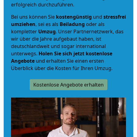
erfolgreich durchzuführen.
Bei uns können Sie
kostengünstig
und
stressfrei
umziehen
, sei es als
Beiladung
oder als
kompletter
Umzug
. Unser Partnernetzwerk, das
wir über die Jahre aufgebaut haben, ist
deutschlandweit und sogar international
unterwegs.
Holen Sie sich jetzt kostenlose
Angebote
und erhalten Sie einen ersten
Überblick über die Kosten für Ihren Umzug.
Kostenlose Angebote erhalten