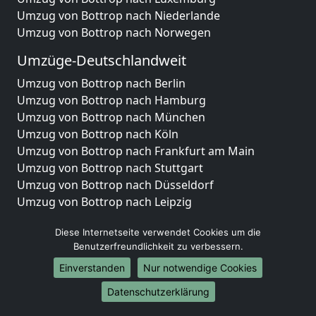
Umzug von Bottrop nach Niederlande
Umzug von Bottrop nach Norwegen
Umzüge-Deutschlandweit
Umzug von Bottrop nach Berlin
Umzug von Bottrop nach Hamburg
Umzug von Bottrop nach München
Umzug von Bottrop nach Köln
Umzug von Bottrop nach Frankfurt am Main
Umzug von Bottrop nach Stuttgart
Umzug von Bottrop nach Düsseldorf
Umzug von Bottrop nach Leipzig
Umzug von Bottrop nach Dortmund
Diese Internetseite verwendet Cookies um die
Umzug von Bottrop nach Essen
Benutzerfreundlichkeit zu verbessern.
Umzug von Bottrop nach Bremen
Umzug von Bottrop nach Dresden
Einverstanden
Nur notwendige Cookies
Umzug von Bottrop nach Hannover
Datenschutzerklärung
Umzug von Bottrop nach Nürnberg