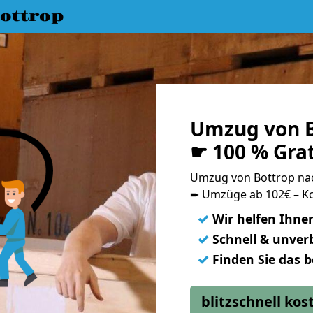
ottrop
Umzug von B
☛ 100 % Gra
Umzug von Bottrop na
➨ Umzüge ab 102€ – Ko
✓
Wir helfen Ihne
✓
Schnell & unverb
✓
Finden Sie das 
blitzschnell ko