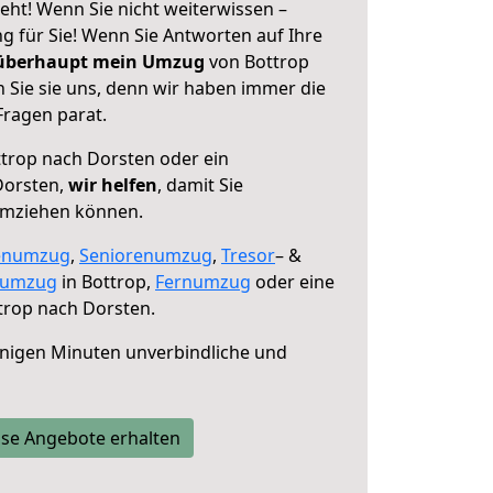
eht! Wenn Sie nicht weiterwissen –
ng für Sie! Wenn Sie Antworten auf Ihre
 überhaupt mein Umzug
von Bottrop
 Sie sie uns, denn wir haben immer die
Fragen parat.
trop nach Dorsten oder ein
Dorsten,
wir helfen
, damit Sie
umziehen können.
enumzug
,
Seniorenumzug
,
Tresor
– &
numzug
in Bottrop,
Fernumzug
oder eine
trop nach Dorsten.
nigen Minuten unverbindliche und
se Angebote erhalten