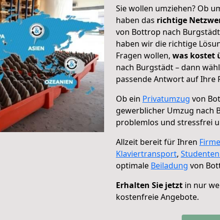
Sie wollen umziehen? Ob um
haben das
richtige Netzw
von Bottrop nach Burgstädt
haben wir die richtige Lösu
Fragen wollen,
was kostet
nach Burgstädt – dann wähl
passende Antwort auf Ihre 
Ob ein
Privatumzug
von Bot
gewerblicher Umzug nach B
problemlos und stressfrei 
Allzeit bereit für Ihren
Firm
Klaviertransport
,
Studente
optimale
Beiladung
von Bot
Erhalten Sie jetzt
in nur we
kostenfreie Angebote.