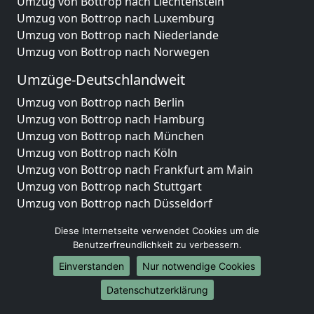
Umzug von Bottrop nach Liechtenstein
Umzug von Bottrop nach Luxemburg
Umzug von Bottrop nach Niederlande
Umzug von Bottrop nach Norwegen
Umzüge-Deutschlandweit
Umzug von Bottrop nach Berlin
Umzug von Bottrop nach Hamburg
Umzug von Bottrop nach München
Umzug von Bottrop nach Köln
Umzug von Bottrop nach Frankfurt am Main
Umzug von Bottrop nach Stuttgart
Umzug von Bottrop nach Düsseldorf
Umzug von Bottrop nach Leipzig
Diese Internetseite verwendet Cookies um die
Umzug von Bottrop nach Dortmund
Benutzerfreundlichkeit zu verbessern.
Umzug von Bottrop nach Essen
Einverstanden
Nur notwendige Cookies
Umzug von Bottrop nach Bremen
Umzug von Bottrop nach Dresden
Datenschutzerklärung
Umzug von Bottrop nach Hannover