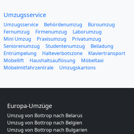
Umzugsservice
Umzugsservice
Behördenumzug
Büroumzug
Fernumzug
Firmenumzug
Laborumzug
Mini Umzug
Praxisumzug
Privatumzug
Seniorenumzug
Studentenumzug
Beiladung
Entrümpelung
Halteverbotszone
Klaviertransport
Möbellift
Haushaltsauflösung
Möbeltaxi
Möbelmitfahrzentrale
Umzugskartons
Europa-Umzüge
Umzug von Bottrop nach Belarus
Umzug von Bottrop nach Belgien
Umzug von Bottrop nach Bulgarien