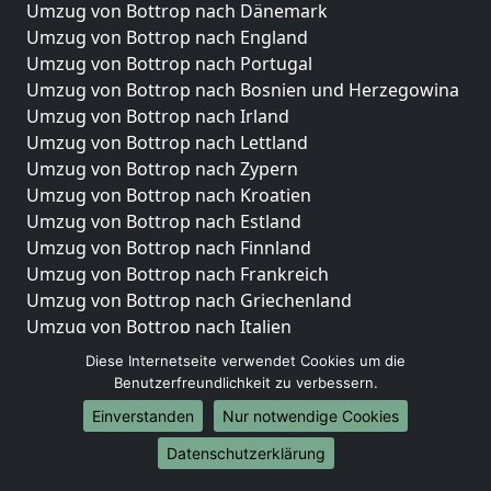
Umzug von Bottrop nach Dänemark
Umzug von Bottrop nach England
Umzug von Bottrop nach Portugal
Umzug von Bottrop nach Bosnien und Herzegowina
Umzug von Bottrop nach Irland
Umzug von Bottrop nach Lettland
Umzug von Bottrop nach Zypern
Umzug von Bottrop nach Kroatien
Umzug von Bottrop nach Estland
Umzug von Bottrop nach Finnland
Umzug von Bottrop nach Frankreich
Umzug von Bottrop nach Griechenland
Umzug von Bottrop nach Italien
Umzug von Bottrop nach Liechtenstein
Diese Internetseite verwendet Cookies um die
Umzug von Bottrop nach Luxemburg
Benutzerfreundlichkeit zu verbessern.
Umzug von Bottrop nach Niederlande
Einverstanden
Nur notwendige Cookies
Umzug von Bottrop nach Norwegen
Datenschutzerklärung
Umzüge-Deutschlandweit