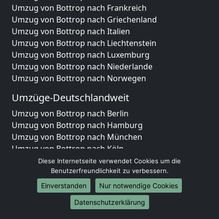
Umzug von Bottrop nach Frankreich
Umzug von Bottrop nach Griechenland
Umzug von Bottrop nach Italien
Umzug von Bottrop nach Liechtenstein
Umzug von Bottrop nach Luxemburg
Umzug von Bottrop nach Niederlande
Umzug von Bottrop nach Norwegen
Umzüge-Deutschlandweit
Umzug von Bottrop nach Berlin
Umzug von Bottrop nach Hamburg
Umzug von Bottrop nach München
Umzug von Bottrop nach Köln
Umzug von Bottrop nach Frankfurt am Main
Diese Internetseite verwendet Cookies um die
Umzug von Bottrop nach Stuttgart
Benutzerfreundlichkeit zu verbessern.
Umzug von Bottrop nach Düsseldorf
Einverstanden
Nur notwendige Cookies
Umzug von Bottrop nach Leipzig
Datenschutzerklärung
Umzug von Bottrop nach Dortmund
Umzug von Bottrop nach Essen