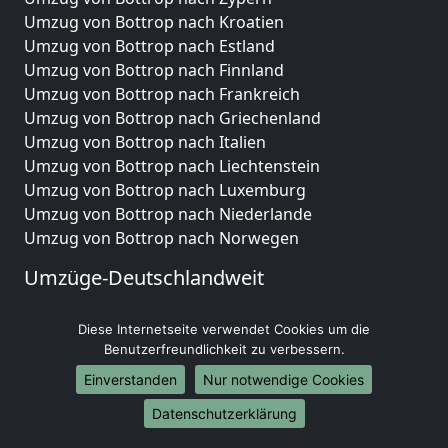
Umzug von Bottrop nach Kroatien
Umzug von Bottrop nach Estland
Umzug von Bottrop nach Finnland
Umzug von Bottrop nach Frankreich
Umzug von Bottrop nach Griechenland
Umzug von Bottrop nach Italien
Umzug von Bottrop nach Liechtenstein
Umzug von Bottrop nach Luxemburg
Umzug von Bottrop nach Niederlande
Umzug von Bottrop nach Norwegen
Umzüge-Deutschlandweit
Umzug von Bottrop nach Berlin
Diese Internetseite verwendet Cookies um die
Umzug von Bottrop nach Hamburg
Benutzerfreundlichkeit zu verbessern.
Umzug von Bottrop nach München
Umzug von Bottrop nach Köln
Einverstanden
Nur notwendige Cookies
Umzug von Bottrop nach Frankfurt am Main
Datenschutzerklärung
Umzug von Bottrop nach Stuttgart