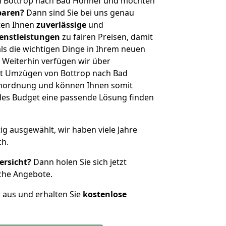
n Bottrop nach Bad Honnef und möchten
sparen?
Dann sind Sie bei uns genau
eten Ihnen
zuverlässige
und
enstleistungen
zu fairen Preisen, damit
als die wichtigen Dinge in Ihrem neuen
eiterhin verfügen wir über
t Umzügen von Bottrop nach Bad
enordnung und können Ihnen somit
edes Budget eine passende Lösung finden
tig ausgewählt, wir haben viele Jahre
ch.
ersicht?
Dann holen Sie sich jetzt
che Angebote.
r aus und erhalten Sie
kostenlose