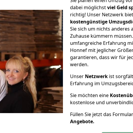
Sie planen einen Umzug vo
dabei möglichst
viel Geld 
richtig! Unser Netzwerk bi
kostengünstige Umzugsdi
Sie sich um nichts anderes 
Zuhause kümmern müssen. W
umfangreiche Erfahrung mi
Honnef mit jeglicher Größ
garantieren, dass wir für j
werden.
Unser
Netzwerk
ist sorgfäl
Erfahrung im Umzugsberei
Sie möchten eine
Kostenüb
kostenlose und unverbindli
Füllen Sie jetzt das Formula
Angebote.