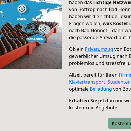
haben das
richtige Netzw
von Bottrop nach Bad Honne
haben wir die richtige Lösu
Fragen wollen,
was kostet
nach Bad Honnef – dann wäh
die passende Antwort auf Ih
Ob ein
Privatumzug
von Bot
gewerblicher Umzug nach 
problemlos und stressfrei 
Allzeit bereit für Ihren
Firm
Klaviertransport
,
Studente
optimale
Beiladung
von Bot
Erhalten Sie jetzt
in nur we
kostenfreie Angebote.
Kostenlo