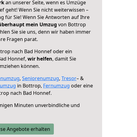
erk
an unserer Seite, wenn es Umzüge
f geht! Wenn Sie nicht weiterwissen –
ng für Sie! Wenn Sie Antworten auf Ihre
 überhaupt mein Umzug
von Bottrop
len Sie sie uns, denn wir haben immer
re Fragen parat.
trop nach Bad Honnef oder ein
Bad Honnef,
wir helfen
, damit Sie
umziehen können.
enumzug
,
Seniorenumzug
,
Tresor
– &
numzug
in Bottrop,
Fernumzug
oder eine
trop nach Bad Honnef.
nigen Minuten unverbindliche und
se Angebote erhalten