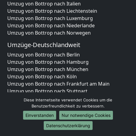
Umzug von Bottrop nach Italien
Umzug von Bottrop nach Liechtenstein
Umzug von Bottrop nach Luxemburg
Umzug von Bottrop nach Niederlande
Umzug von Bottrop nach Norwegen
Umzüge-Deutschlandweit
Umzug von Bottrop nach Berlin
Umzug von Bottrop nach Hamburg
Umzug von Bottrop nach München
Umzug von Bottrop nach Köln
Umzug von Bottrop nach Frankfurt am Main
Umzug von Bottrop nach Stuttgart
Umzug von Bottrop nach Düsseldorf
Diese Internetseite verwendet Cookies um die
Umzug von Bottrop nach Leipzig
Benutzerfreundlichkeit zu verbessern.
Umzug von Bottrop nach Dortmund
Einverstanden
Nur notwendige Cookies
Umzug von Bottrop nach Essen
Datenschutzerklärung
Umzug von Bottrop nach Bremen
Umzug von Bottrop nach Dresden