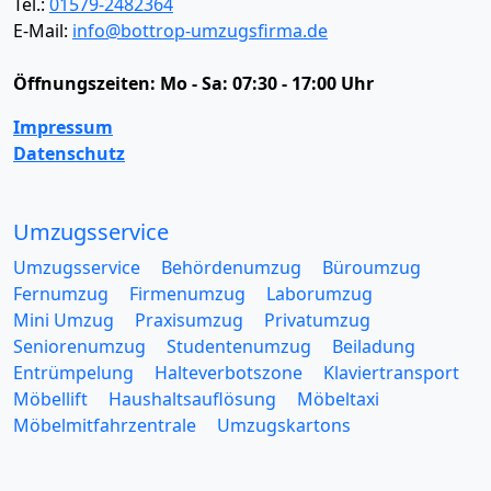
Tel.:
01579-2482364
E-Mail:
info@bottrop-umzugsfirma.de
Öffnungszeiten:
Mo - Sa: 07:30 - 17:00 Uhr
Impressum
Datenschutz
Umzugsservice
Umzugsservice
Behördenumzug
Büroumzug
Fernumzug
Firmenumzug
Laborumzug
Mini Umzug
Praxisumzug
Privatumzug
Seniorenumzug
Studentenumzug
Beiladung
Entrümpelung
Halteverbotszone
Klaviertransport
Möbellift
Haushaltsauflösung
Möbeltaxi
Möbelmitfahrzentrale
Umzugskartons