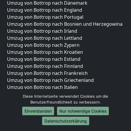
Umzug von Bottrop nach Dänemark
Umzug von Bottrop nach England
Umzug von Bottrop nach Portugal
Umzug von Bottrop nach Bosnien und Herzegowina
Umzug von Bottrop nach Irland
Umzug von Bottrop nach Lettland
Umzug von Bottrop nach Zypern
Umzug von Bottrop nach Kroatien
Umzug von Bottrop nach Estland
Umzug von Bottrop nach Finnland
Umzug von Bottrop nach Frankreich
Umzug von Bottrop nach Griechenland
Umzug von Bottrop nach Italien
Umzug von Bottrop nach Liechtenstein
Diese Internetseite verwendet Cookies um die
Umzug von Bottrop nach Luxemburg
Benutzerfreundlichkeit zu verbessern.
Umzug von Bottrop nach Niederlande
Einverstanden
Nur notwendige Cookies
Umzug von Bottrop nach Norwegen
Datenschutzerklärung
Umzüge-Deutschlandweit