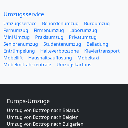
Umzugsservice
Umzugsservice
Behördenumzug
Büroumzug
Fernumzug
Firmenumzug
Laborumzug
Mini Umzug
Praxisumzug
Privatumzug
Seniorenumzug
Studentenumzug
Beiladung
Entrümpelung
Halteverbotszone
Klaviertransport
Möbellift
Haushaltsauflösung
Möbeltaxi
Möbelmitfahrzentrale
Umzugskartons
Europa-Umzüge
Umzug von Bottrop nach Belarus
Umzug von Bottrop nach Belgien
Umzug von Bottrop nach Bulgarien