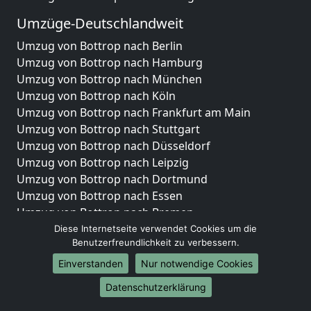
Umzüge-Deutschlandweit
Umzug von Bottrop nach Berlin
Umzug von Bottrop nach Hamburg
Umzug von Bottrop nach München
Umzug von Bottrop nach Köln
Umzug von Bottrop nach Frankfurt am Main
Umzug von Bottrop nach Stuttgart
Umzug von Bottrop nach Düsseldorf
Umzug von Bottrop nach Leipzig
Umzug von Bottrop nach Dortmund
Umzug von Bottrop nach Essen
Umzug von Bottrop nach Bremen
Umzug von Bottrop nach Dresden
Diese Internetseite verwendet Cookies um die
Benutzerfreundlichkeit zu verbessern.
Umzug von Bottrop nach Hannover
Umzug von Bottrop nach Nürnberg
Einverstanden
Nur notwendige Cookies
Umzug von Bottrop nach Duisburg
Datenschutzerklärung
Umzug von Bottrop nach Bochum