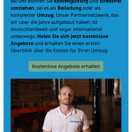
Bei uns können Sie
kostengünstig
und
stressfrei
umziehen
, sei es als
Beiladung
oder als
kompletter
Umzug
. Unser Partnernetzwerk, das
wir über die Jahre aufgebaut haben, ist
deutschlandweit und sogar international
unterwegs.
Holen Sie sich jetzt kostenlose
Angebote
und erhalten Sie einen ersten
Überblick über die Kosten für Ihren Umzug.
Kostenlose Angebote erhalten