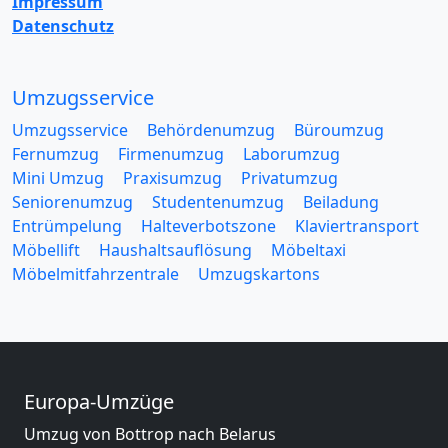
Impressum
Datenschutz
Umzugsservice
Umzugsservice
Behördenumzug
Büroumzug
Fernumzug
Firmenumzug
Laborumzug
Mini Umzug
Praxisumzug
Privatumzug
Seniorenumzug
Studentenumzug
Beiladung
Entrümpelung
Halteverbotszone
Klaviertransport
Möbellift
Haushaltsauflösung
Möbeltaxi
Möbelmitfahrzentrale
Umzugskartons
Europa-Umzüge
Umzug von Bottrop nach Belarus