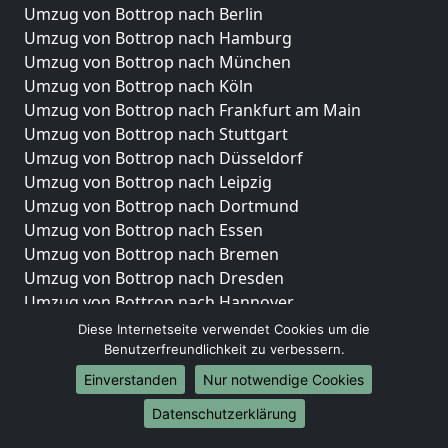
Umzug von Bottrop nach Berlin
Umzug von Bottrop nach Hamburg
Umzug von Bottrop nach München
Umzug von Bottrop nach Köln
Umzug von Bottrop nach Frankfurt am Main
Umzug von Bottrop nach Stuttgart
Umzug von Bottrop nach Düsseldorf
Umzug von Bottrop nach Leipzig
Umzug von Bottrop nach Dortmund
Umzug von Bottrop nach Essen
Umzug von Bottrop nach Bremen
Umzug von Bottrop nach Dresden
Umzug von Bottrop nach Hannover
Umzug von Bottrop nach Nürnberg
Diese Internetseite verwendet Cookies um die
Umzug von Bottrop nach Duisburg
Benutzerfreundlichkeit zu verbessern.
Umzug von Bottrop nach Bochum
Einverstanden
Nur notwendige Cookies
Umzug von Bottrop nach Wuppertal
Datenschutzerklärung
Umzug von Bottrop nach Bielefeld
Umzug von Bottrop nach Bonn