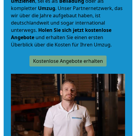
umziehen
, sei es als
Beiladung
oder als
kompletter
Umzug
. Unser Partnernetzwerk, das
wir über die Jahre aufgebaut haben, ist
deutschlandweit und sogar international
unterwegs.
Holen Sie sich jetzt kostenlose
Angebote
und erhalten Sie einen ersten
Überblick über die Kosten für Ihren Umzug.
Kostenlose Angebote erhalten