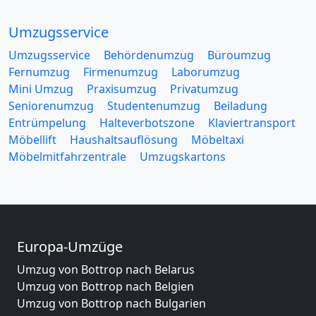
Umzugsservice
Umzugsservice
Behördenumzug
Büroumzug
Fernumzug
Firmenumzug
Laborumzug
Mini Umzug
Praxisumzug
Privatumzug
Seniorenumzug
Studentenumzug
Beiladung
Entrümpelung
Halteverbotszone
Klaviertransport
Möbellift
Haushaltsauflösung
Möbeltaxi
Möbelmitfahrzentrale
Umzugskartons
Europa-Umzüge
Umzug von Bottrop nach Belarus
Umzug von Bottrop nach Belgien
Umzug von Bottrop nach Bulgarien