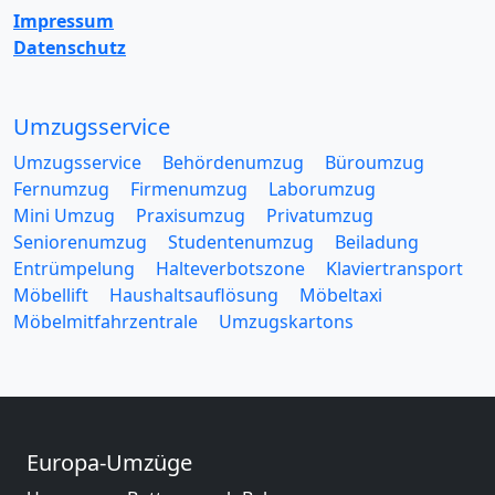
Impressum
Datenschutz
Umzugsservice
Umzugsservice
Behördenumzug
Büroumzug
Fernumzug
Firmenumzug
Laborumzug
Mini Umzug
Praxisumzug
Privatumzug
Seniorenumzug
Studentenumzug
Beiladung
Entrümpelung
Halteverbotszone
Klaviertransport
Möbellift
Haushaltsauflösung
Möbeltaxi
Möbelmitfahrzentrale
Umzugskartons
Europa-Umzüge